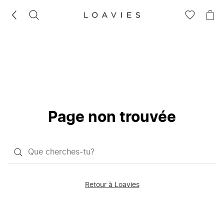
RECHERCHEZ
VOIR
VOI
LA
LE
LISTE
PAN
D'ENVIES
Page non trouvée
Qu'est-
ce
que
Retour à Loavies
vous
saisissez
chercher?