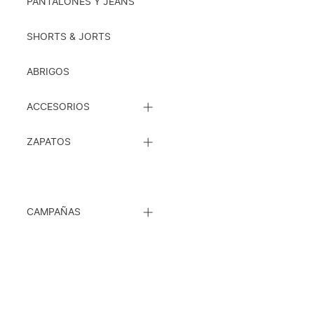
SUBCATEGORÍAS
PANTALONES Y JEANS
SHORTS & JORTS
ABRIGOS
CERRAR
ACCESORIOS
LISTA
DE
CERRAR
SUBCATEGORÍAS
ZAPATOS
LISTA
DE
SUBCATEGORÍAS
CERRAR
CAMPAÑAS
LISTA
DE
SUBCATEGORÍAS