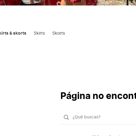
irts & skorts
Skirts
Skorts
Página no encon
¿Qué
quieres
buscar?