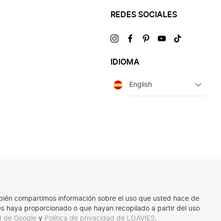
REDES SOCIALES
Visítanos
Visítanos
Visítanos
Visítanos
Visítanos
en
en
en
en
en
IDIOMA
Idioma
También compartimos información sobre el uso que usted hace de
les haya proporcionado o que hayan recopilado a partir del uso
ad de Google
y
Política de privacidad de LOAVIES
.