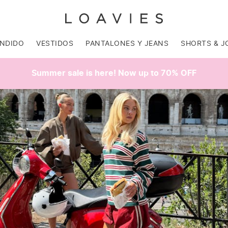
ENDIDO
VESTIDOS
PANTALONES Y JEANS
SHORTS & J
Summer sale is here! Now up to 70% OFF
SALE