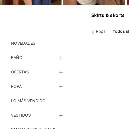
Skirts & skorts
Ropa
Todos sk
Ropa
NOVEDADES
CERRAR
BAÑO
LISTA
DE
CERRAR
SUBCATEGORÍAS
OFERTAS
LISTA
DE
CERRAR
SUBCATEGORÍAS
ROPA
LISTA
DE
SUBCATEGORÍAS
LO MÁS VENDIDO
CERRAR
VESTIDOS
LISTA
DE