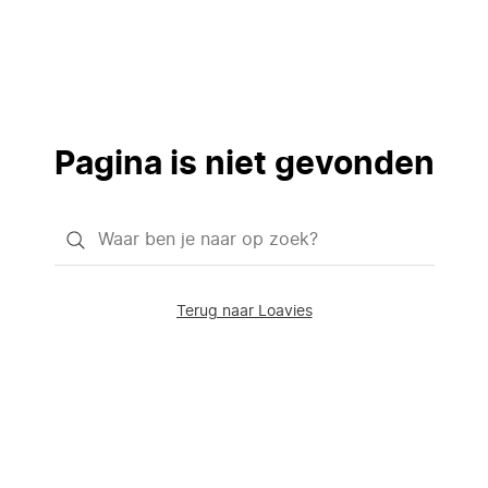
Pagina is niet gevonden
Waar
ben
je
Terug naar Loavies
naar
op
zoek?