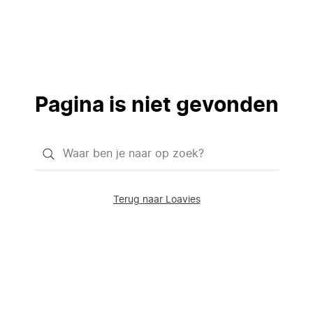
Pagina is niet gevonden
Waar
ben
je
Terug naar Loavies
naar
op
zoek?