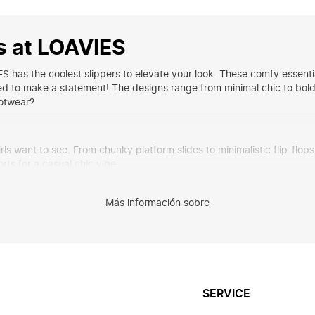
s at LOAVIES
S has the coolest slippers to elevate your look. These comfy essentia
ed to make a statement! The designs range from minimal chic to bold &
ootwear?
want to see. From chunky platform slides to minimalistic flip-flops - 
orts
for a casual chic vibe.
ion
Más información sobre
for your summer wardrobe. These easy-to-style footwear items are the
oolside look, or style them with a mini dress for a cool fashion twis
25
5. From fluffy slides with statement details to metallic flip-flops for 
SERVICE
lete summer shoe update.