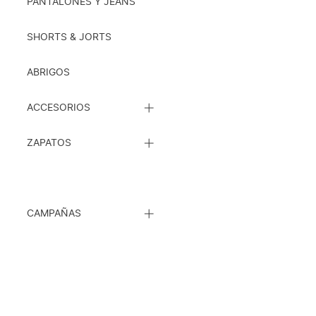
SUBCATEGORÍAS
PANTALONES Y JEANS
SHORTS & JORTS
ABRIGOS
CERRAR
ACCESORIOS
LISTA
DE
CERRAR
SUBCATEGORÍAS
ZAPATOS
LISTA
DE
SUBCATEGORÍAS
CERRAR
CAMPAÑAS
LISTA
DE
SUBCATEGORÍAS