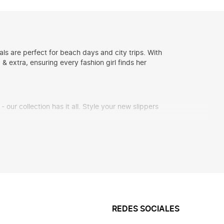
ls are perfect for beach days and city trips. With
 extra, ensuring every fashion girl finds her
our collection has it all. Style your new slippers
 perfect match for both beach days and city trips.
t. From gym sessions to shopping sprees - these
a luxe touch. Tip: check out our
REDES SOCIALES