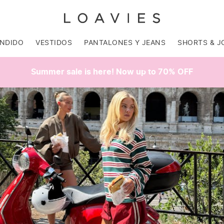
ENDIDO
VESTIDOS
PANTALONES Y JEANS
SHORTS & J
Summer sale is here! Now up to 70% OFF
SALE