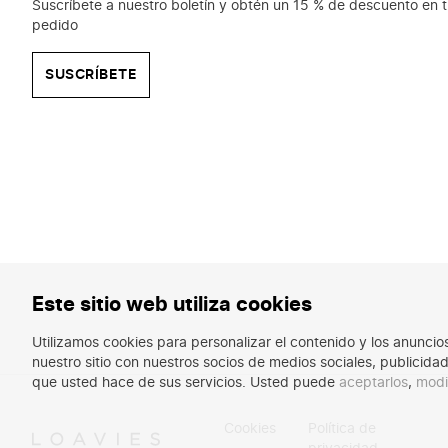
Suscríbete a nuestro boletín y obtén un 15 % de descuento en t
Affordable & cool slippers for ever
pedido
Ready to update your summer footwear collection? A
always have something that perfectly matches you
SUSCRÍBETE
Order women's slippers online
Shopping at LOAVIES is super easy. With multiple 
makes it simple to update your shoe collection with
Order slippers today, wear them tomor
We know how excited you are to rock your new sli
with your new statement slippers.
Este sitio web utiliza cookies
Utilizamos cookies para personalizar el contenido y los anunci
nuestro sitio con nuestros socios de medios sociales, publicid
que usted hace de sus servicios. Usted puede
aceptarlos
,
modi
Cookies
Política de