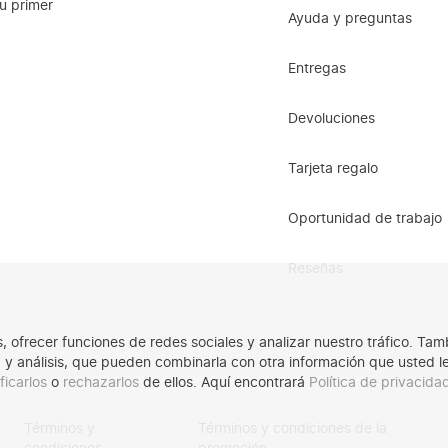
u primer
y fashionista
Ayuda y preguntas
t LOAVIES, you'll score the latest slippers at amazing prices. From 
Entregas
r style and budget. Ready to elevate your summer shoe game?
Devoluciones
payment options including credit cards, PayPal, and Apple Pay, you
 the coolest slippers of the moment.
Tarjeta regalo
row!
Oportunidad de trabajo
ppers. That's why we offer next-day delivery when you order on we
Reseñas
os, ofrecer funciones de redes sociales y analizar nuestro tráfico. 
ad y análisis, que pueden combinarla con otra información que usted 
ficarlos
o
rechazarlos
de ellos. Aquí encontrará
Política de privacid
Términos y
Términos y condiciones de la