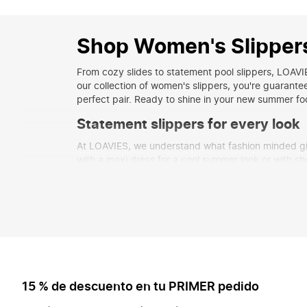
Shop Women's Slipper
From cozy slides to statement pool slippers, LOAVIE
our collection of women's slippers, you're guarante
perfect pair. Ready to shine in your new summer f
Statement slippers for every look
At LOAVIES, we understand what fashion minded girls 
with a
maxi dress
for a cool summer look or with
sh
Women's slippers for every occas
A pair of cool slippers is the ultimate foundation 
Mix them with your fave
swimwear
for a complete p
comfy essentials are your new best friends.
The new slipper collection for 20
Stay on point with our new slipper collection for 202
15 % de descuento en tu PRIMER pedido
other
shoes
like
sandals
and
espadrilles
for a comp