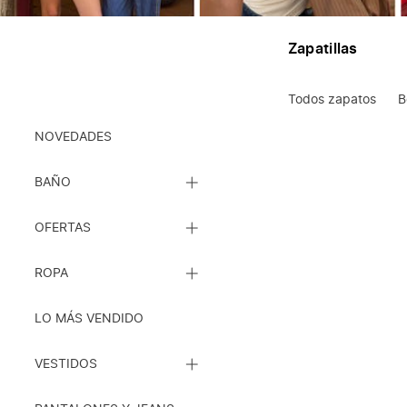
Zapatillas
Todos zapatos
B
Ropa
NOVEDADES
CERRAR
BAÑO
LISTA
DE
CERRAR
SUBCATEGORÍAS
OFERTAS
LISTA
DE
CERRAR
SUBCATEGORÍAS
ROPA
LISTA
DE
SUBCATEGORÍAS
LO MÁS VENDIDO
CERRAR
VESTIDOS
LISTA
DE