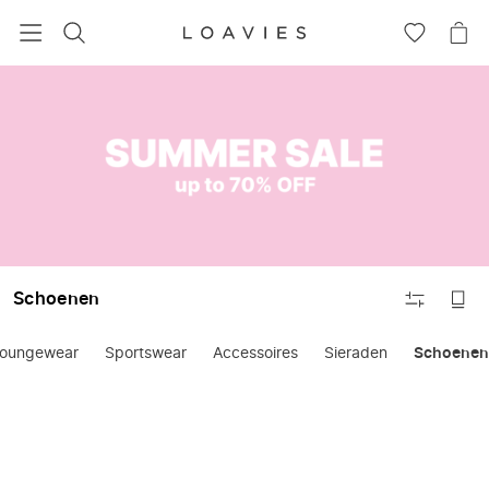
ZOEKEN
GA
NA
NAAR
JE
JE
WI
Sale
VERLANG
FILTEREN
Schoenen
oungewear
Sportswear
Accessoires
Sieraden
Schoenen