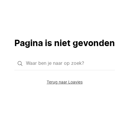
Pagina is niet gevonden
Waar
ben
je
Terug naar Loavies
naar
op
zoek?