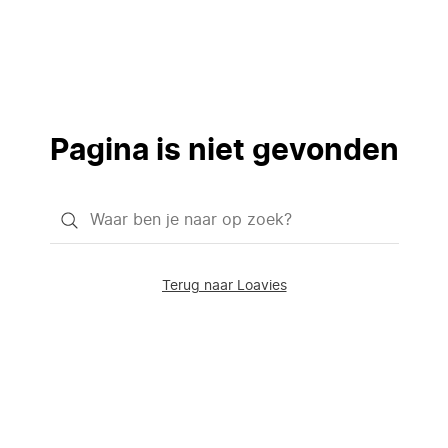
Pagina is niet gevonden
Waar
ben
je
Terug naar Loavies
naar
op
zoek?