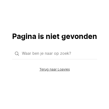
Pagina is niet gevonden
Waar
ben
je
Terug naar Loavies
naar
op
zoek?