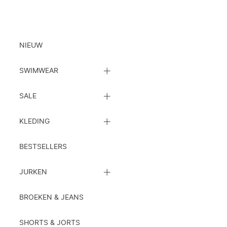
Kleding
NIEUW
SLUIT
SWIMWEAR
DE
SUBCATEGORIEËN
SLUIT
LIJST
SALE
DE
SUBCATEGORIEËN
SLUIT
LIJST
KLEDING
DE
SUBCATEGORIEËN
LIJST
BESTSELLERS
SLUIT
JURKEN
DE
SUBCATEGORIEËN
LIJST
BROEKEN & JEANS
SHORTS & JORTS