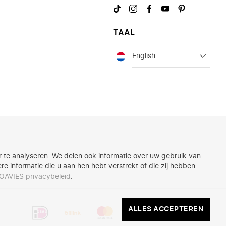
Bezoek
Bezoek
Bezoek
Bezoek
Bezoek
ons
ons
ons
ons
ons
op
op
op
op
op
TAAL
TikTok
Instagram
Facebook
YouTube
Pinterest
Taal
 te analyseren. We delen ook informatie over uw gebruik van
 informatie die u aan hen hebt verstrekt of die zij hebben
OAVIES privacybeleid
.
Dit
ALLES
ALLES ACCEPTEREN
zijn
ACCEPTEREN