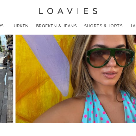
RS
JURKEN
BROEKEN & JEANS
SHORTS & JORTS
JA
NEW-
IN