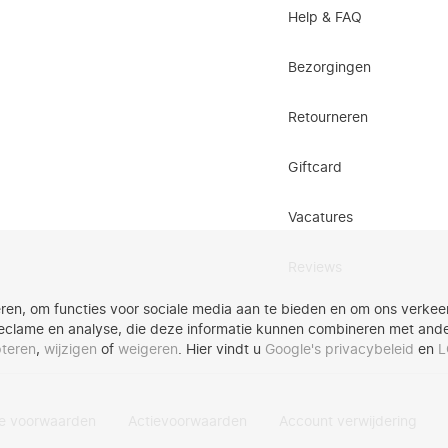
Help & FAQ
Bezorgingen
Retourneren
Giftcard
Vacatures
Reviews
ren, om functies voor sociale media aan te bieden en om ons verkeer
eclame en analyse, die deze informatie kunnen combineren met andere
teren
,
wijzigen
of
weigeren
. Hier vindt u
Google's privacybeleid
en
L
e voorwaarden
Actievoorwaarden
Account verwijdering