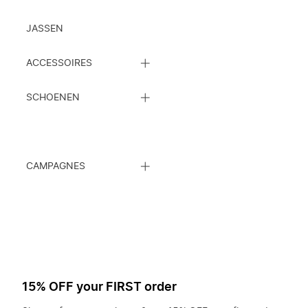
JASSEN
SLUIT
ACCESSOIRES
DE
SUBCATEGORIEËN
SLUIT
LIJST
SCHOENEN
DE
SUBCATEGORIEËN
LIJST
SLUIT
CAMPAGNES
DE
SUBCATEGORIEËN
LIJST
15% OFF your FIRST order