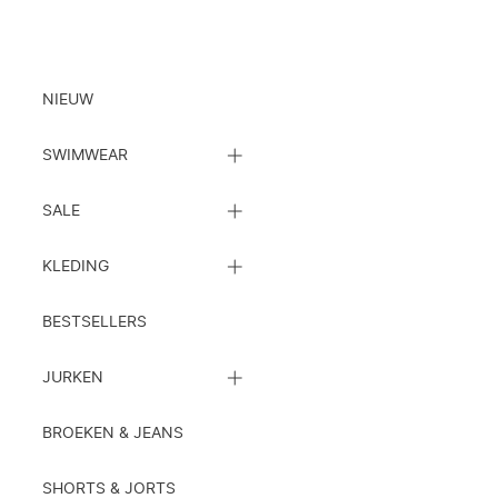
Kleding
NIEUW
SLUIT
SWIMWEAR
DE
SUBCATEGORIEËN
SLUIT
LIJST
SALE
DE
SUBCATEGORIEËN
SLUIT
LIJST
KLEDING
DE
SUBCATEGORIEËN
LIJST
BESTSELLERS
SLUIT
JURKEN
DE
SUBCATEGORIEËN
LIJST
BROEKEN & JEANS
SHORTS & JORTS