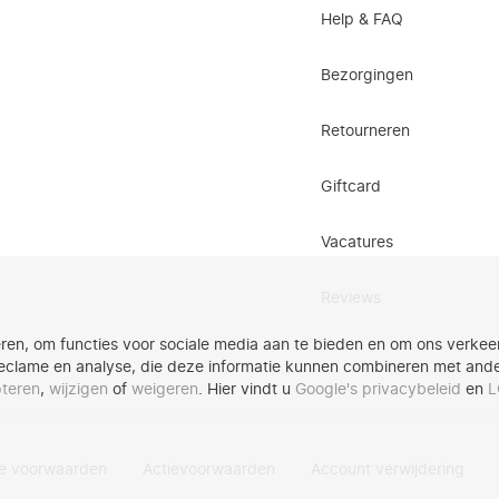
Help & FAQ
Bezorgingen
Retourneren
Giftcard
Vacatures
Reviews
ren, om functies voor sociale media aan te bieden en om ons verkeer
eclame en analyse, die deze informatie kunnen combineren met andere
teren
,
wijzigen
of
weigeren
. Hier vindt u
Google's privacybeleid
en
L
e voorwaarden
Actievoorwaarden
Account verwijdering