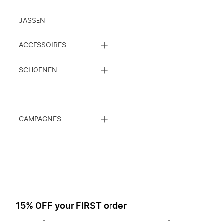
JASSEN
SLUIT
ACCESSOIRES
DE
SUBCATEGORIEËN
SLUIT
LIJST
SCHOENEN
DE
SUBCATEGORIEËN
LIJST
SLUIT
CAMPAGNES
DE
SUBCATEGORIEËN
LIJST
15% OFF your FIRST order