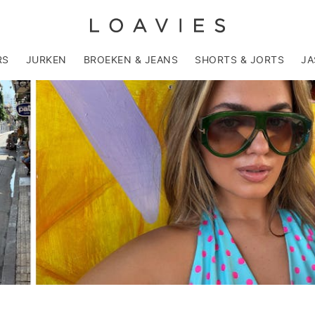
RS
JURKEN
BROEKEN & JEANS
SHORTS & JORTS
JA
NEW-
IN