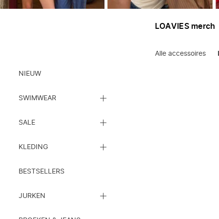
LOAVIES merch
Alle accessoires
Kleding
NIEUW
SLUIT
SWIMWEAR
DE
SUBCATEGORIEËN
SLUIT
LIJST
SALE
DE
SUBCATEGORIEËN
SLUIT
LIJST
KLEDING
DE
SUBCATEGORIEËN
LIJST
BESTSELLERS
SLUIT
JURKEN
DE
SUBCATEGORIEËN