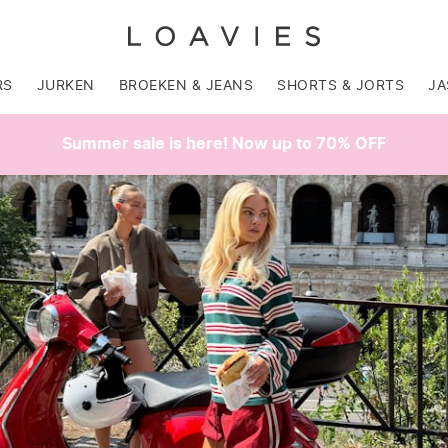
RS
JURKEN
BROEKEN & JEANS
SHORTS & JORTS
JA
Summer sale is here! Now up to 70% OFF
SALE