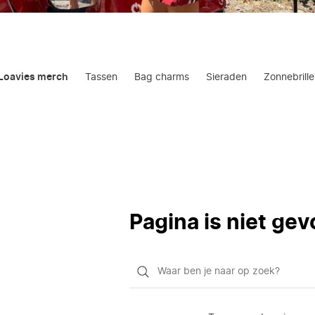
Loavies merch
Tassen
Bag charms
Sieraden
Zonnebrill
Pagina is niet ge
Waar
ben
je