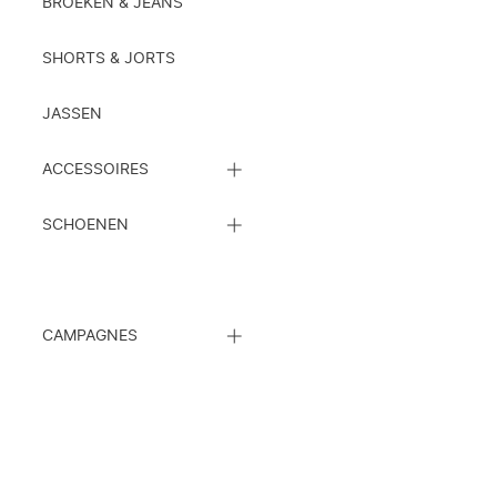
LIJST
BROEKEN & JEANS
SHORTS & JORTS
JASSEN
SLUIT
ACCESSOIRES
DE
SUBCATEGORIEËN
SLUIT
LIJST
SCHOENEN
DE
SUBCATEGORIEËN
LIJST
SLUIT
CAMPAGNES
DE
SUBCATEGORIEËN
LIJST