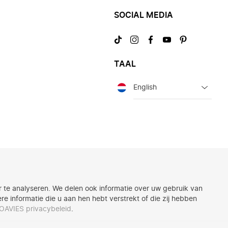
SOCIAL MEDIA
Bezoek
Bezoek
Bezoek
Bezoek
Bezoek
ons
ons
ons
ons
ons
op
op
op
op
op
TAAL
TikTok
Instagram
Facebook
YouTube
Pinterest
Taal
 te analyseren. We delen ook informatie over uw gebruik van
 informatie die u aan hen hebt verstrekt of die zij hebben
OAVIES privacybeleid
.