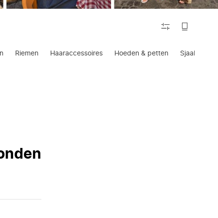
FILTEREN
en
Riemen
Haaraccessoires
Hoeden & petten
Sjaals
Pa
vonden