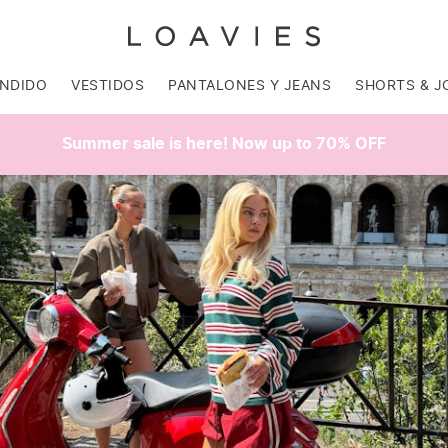
ENDIDO
VESTIDOS
PANTALONES Y JEANS
SHORTS & J
Summer sale is here! Now up to 70% OFF
SALE