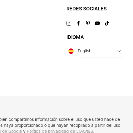
REDES SOCIALES
Visítanos
Visítanos
Visítanos
Visítanos
Visítanos
en
en
en
en
en
IDIOMA
Idioma
También compartimos información sobre el uso que usted hace de
les haya proporcionado o que hayan recopilado a partir del uso
ad de Google
y
Política de privacidad de LOAVIES
.