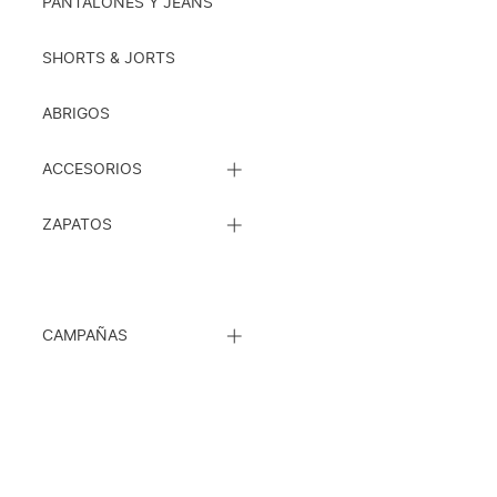
SUBCATEGORÍAS
PANTALONES Y JEANS
SHORTS & JORTS
ABRIGOS
CERRAR
ACCESORIOS
LISTA
DE
CERRAR
SUBCATEGORÍAS
ZAPATOS
LISTA
DE
SUBCATEGORÍAS
CERRAR
CAMPAÑAS
LISTA
DE
SUBCATEGORÍAS