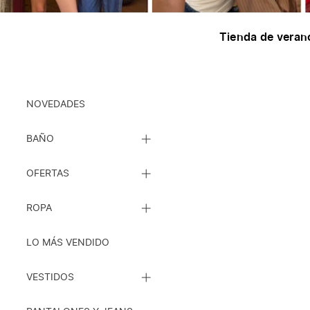
Tienda de veran
Ropa
NOVEDADES
CERRAR
BAÑO
LISTA
DE
CERRAR
SUBCATEGORÍAS
OFERTAS
LISTA
DE
CERRAR
SUBCATEGORÍAS
ROPA
LISTA
DE
SUBCATEGORÍAS
LO MÁS VENDIDO
CERRAR
VESTIDOS
LISTA
DE