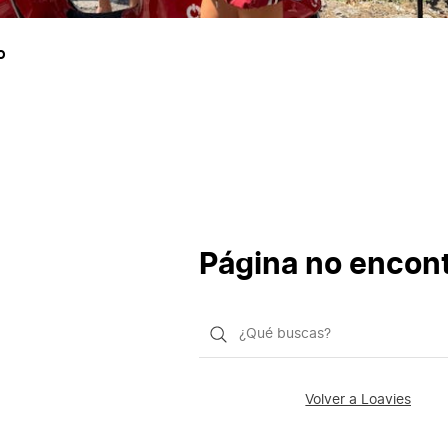
o
Página no encon
¿Qué
quieres
buscar?
Volver a Loavies