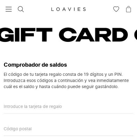
BUSCAR
IR
IR
A
A
LA
LA
LISTA
CE
DE
DESEOS
Comprobador de saldos
El código de tu tarjeta regalo consta de 19 dígitos y un PIN.
Introduzca esos códigos a continuación y vea inmediatamente
cuál es el saldo y hasta cuándo puede seguir gastándolo.
Introduce la tarjeta de regalo
Código postal