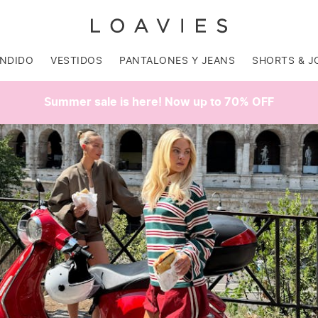
ENDIDO
VESTIDOS
PANTALONES Y JEANS
SHORTS & J
Summer sale is here! Now up to 70% OFF
SALE