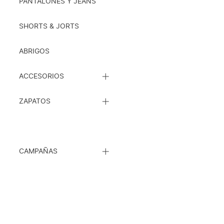
SUBCATEGORÍAS
PANTALONES Y JEANS
SHORTS & JORTS
ABRIGOS
CERRAR
ACCESORIOS
LISTA
DE
CERRAR
SUBCATEGORÍAS
ZAPATOS
LISTA
DE
SUBCATEGORÍAS
CERRAR
CAMPAÑAS
LISTA
DE
SUBCATEGORÍAS