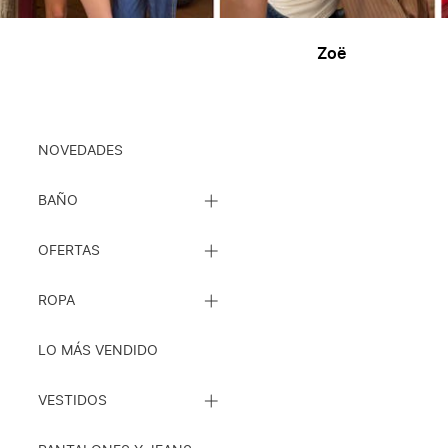
Zoë
Ropa
NOVEDADES
CERRAR
BAÑO
LISTA
DE
CERRAR
SUBCATEGORÍAS
OFERTAS
LISTA
DE
CERRAR
SUBCATEGORÍAS
ROPA
LISTA
DE
SUBCATEGORÍAS
LO MÁS VENDIDO
CERRAR
VESTIDOS
LISTA
DE