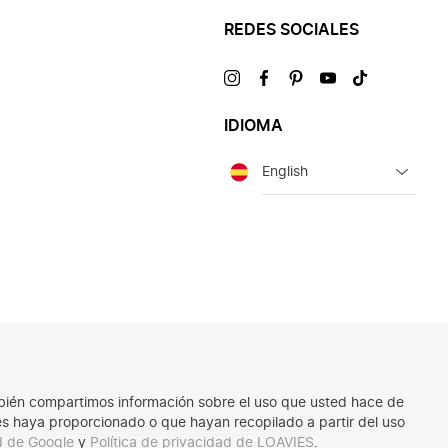
REDES SOCIALES
Visítanos
Visítanos
Visítanos
Visítanos
Visítanos
en
en
en
en
en
IDIOMA
Idioma
También compartimos información sobre el uso que usted hace de
les haya proporcionado o que hayan recopilado a partir del uso
ad de Google
y
Política de privacidad de LOAVIES
.