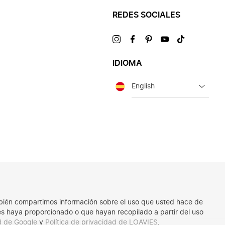
REDES SOCIALES
Visítanos
Visítanos
Visítanos
Visítanos
Visítanos
en
en
en
en
en
IDIOMA
Idioma
También compartimos información sobre el uso que usted hace de
les haya proporcionado o que hayan recopilado a partir del uso
ad de Google
y
Política de privacidad de LOAVIES
.