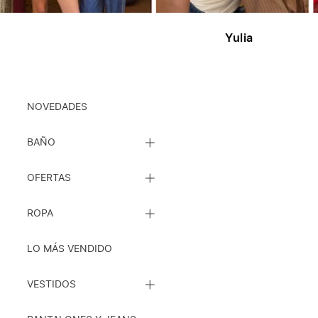
Yulia
Ropa
NOVEDADES
CERRAR
BAÑO
LISTA
DE
CERRAR
SUBCATEGORÍAS
OFERTAS
LISTA
DE
CERRAR
SUBCATEGORÍAS
ROPA
LISTA
DE
SUBCATEGORÍAS
LO MÁS VENDIDO
CERRAR
VESTIDOS
LISTA
DE