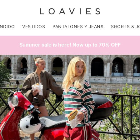
ENDIDO
VESTIDOS
PANTALONES Y JEANS
SHORTS & J
Summer sale is here! Now up to 70% OFF
SALE