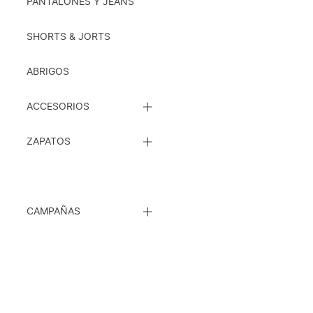
SUBCATEGORÍAS
PANTALONES Y JEANS
SHORTS & JORTS
ABRIGOS
CERRAR
ACCESORIOS
LISTA
DE
CERRAR
SUBCATEGORÍAS
ZAPATOS
LISTA
DE
SUBCATEGORÍAS
CERRAR
CAMPAÑAS
LISTA
DE
SUBCATEGORÍAS