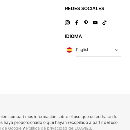
REDES SOCIALES
Visítanos
Visítanos
Visítanos
Visítanos
Visítanos
en
en
en
en
en
IDIOMA
Idioma
También compartimos información sobre el uso que usted hace de
les haya proporcionado o que hayan recopilado a partir del uso
ad de Google
y
Política de privacidad de LOAVIES
.