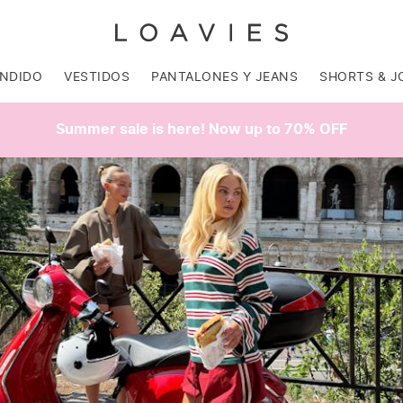
ENDIDO
VESTIDOS
PANTALONES Y JEANS
SHORTS & J
Summer sale is here! Now up to 70% OFF
SALE