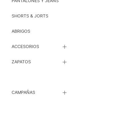
SUBCATEGORÍAS
PANTALONES Y JEANS
SHORTS & JORTS
ABRIGOS
CERRAR
ACCESORIOS
LISTA
DE
CERRAR
SUBCATEGORÍAS
ZAPATOS
LISTA
DE
SUBCATEGORÍAS
CERRAR
CAMPAÑAS
LISTA
DE
SUBCATEGORÍAS