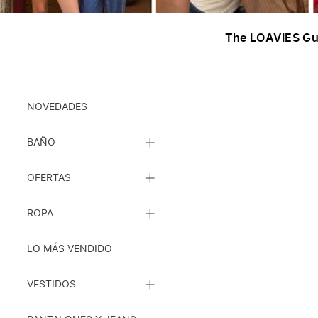
The LOAVIES Gu
Ropa
NOVEDADES
CERRAR
BAÑO
LISTA
DE
CERRAR
SUBCATEGORÍAS
OFERTAS
LISTA
DE
CERRAR
SUBCATEGORÍAS
ROPA
LISTA
DE
SUBCATEGORÍAS
LO MÁS VENDIDO
CERRAR
VESTIDOS
LISTA
DE