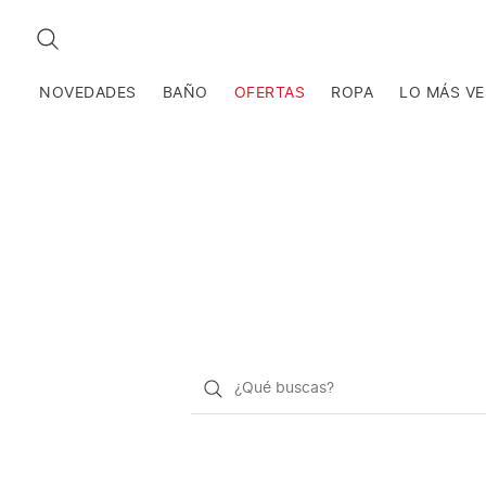
BUSCAR
NOVEDADES
BAÑO
OFERTAS
ROPA
LO MÁS V
¿Qué
quieres
buscar?