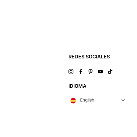
REDES SOCIALES
Visítanos
Visítanos
Visítanos
Visítanos
Visítanos
en
en
en
en
en
IDIOMA
Idioma