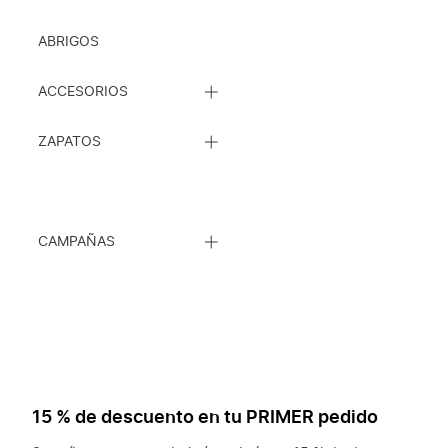
ABRIGOS
CERRAR
ACCESORIOS
LISTA
DE
CERRAR
SUBCATEGORÍAS
ZAPATOS
LISTA
DE
SUBCATEGORÍAS
CERRAR
CAMPAÑAS
LISTA
DE
SUBCATEGORÍAS
15 % de descuento en tu PRIMER pedido