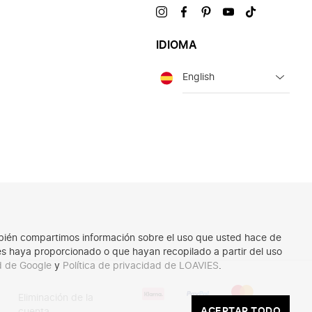
Visítanos
Visítanos
Visítanos
Visítanos
Visítanos
en
en
en
en
en
IDIOMA
Idioma
También compartimos información sobre el uso que usted hace de
les haya proporcionado o que hayan recopilado a partir del uso
ad de Google
y
Política de privacidad de LOAVIES
.
Estos
Eliminación de la
son
ACEPTAR
ACEPTAR TODO