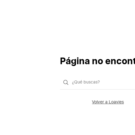
Página no encon
¿Qué
quieres
buscar?
Volver a Loavies