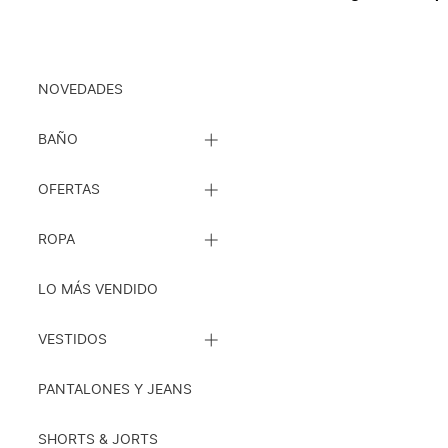
Ropa
NOVEDADES
CERRAR
BAÑO
LISTA
DE
CERRAR
SUBCATEGORÍAS
OFERTAS
LISTA
DE
CERRAR
SUBCATEGORÍAS
ROPA
LISTA
DE
SUBCATEGORÍAS
LO MÁS VENDIDO
CERRAR
VESTIDOS
LISTA
DE
SUBCATEGORÍAS
PANTALONES Y JEANS
SHORTS & JORTS