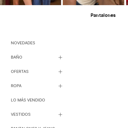
Pantalones
Ropa
NOVEDADES
CERRAR
BAÑO
LISTA
DE
CERRAR
SUBCATEGORÍAS
OFERTAS
LISTA
DE
CERRAR
SUBCATEGORÍAS
ROPA
LISTA
DE
SUBCATEGORÍAS
LO MÁS VENDIDO
CERRAR
VESTIDOS
LISTA
DE