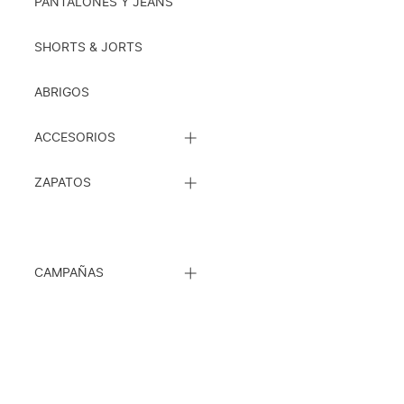
SUBCATEGORÍAS
PANTALONES Y JEANS
SHORTS & JORTS
ABRIGOS
CERRAR
ACCESORIOS
LISTA
DE
CERRAR
SUBCATEGORÍAS
ZAPATOS
LISTA
DE
SUBCATEGORÍAS
CERRAR
CAMPAÑAS
LISTA
DE
SUBCATEGORÍAS