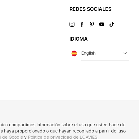
REDES SOCIALES
Visítanos
Visítanos
Visítanos
Visítanos
Visítanos
en
en
en
en
en
IDIOMA
Idioma
También compartimos información sobre el uso que usted hace de
les haya proporcionado o que hayan recopilado a partir del uso
ad de Google
y
Política de privacidad de LOAVIES
.