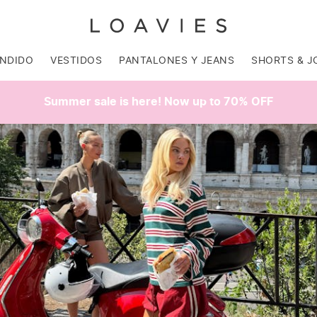
ENDIDO
VESTIDOS
PANTALONES Y JEANS
SHORTS & J
Summer sale is here! Now up to 70% OFF
SALE