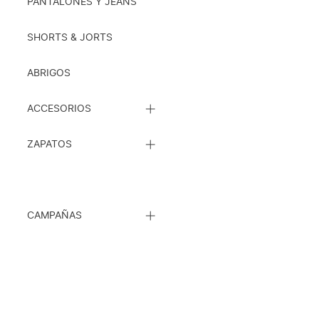
SUBCATEGORÍAS
PANTALONES Y JEANS
SHORTS & JORTS
ABRIGOS
CERRAR
ACCESORIOS
LISTA
DE
CERRAR
SUBCATEGORÍAS
ZAPATOS
LISTA
DE
SUBCATEGORÍAS
CERRAR
CAMPAÑAS
LISTA
DE
SUBCATEGORÍAS