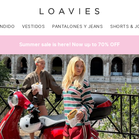
ENDIDO
VESTIDOS
PANTALONES Y JEANS
SHORTS & J
Summer sale is here! Now up to 70% OFF
SALE