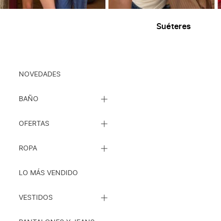
Suéteres
Ropa
NOVEDADES
CERRAR
BAÑO
LISTA
DE
CERRAR
SUBCATEGORÍAS
OFERTAS
LISTA
DE
CERRAR
SUBCATEGORÍAS
ROPA
LISTA
DE
SUBCATEGORÍAS
LO MÁS VENDIDO
CERRAR
VESTIDOS
LISTA
DE