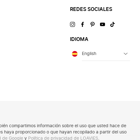
REDES SOCIALES
Visítanos
Visítanos
Visítanos
Visítanos
Visítanos
en
en
en
en
en
IDIOMA
Idioma
También compartimos información sobre el uso que usted hace de
les haya proporcionado o que hayan recopilado a partir del uso
ad de Google
y
Política de privacidad de LOAVIES
.