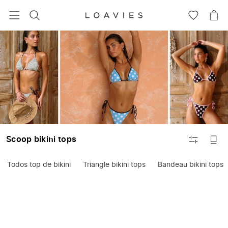
BUSCAR
IR
IR
A
A
LA
LA
Ropa
LISTA
CE
de
DE
baño
DESEOS
FILTRAR
Scoop bikini tops
Todos top de bikini
Triangle bikini tops
Bandeau bikini tops