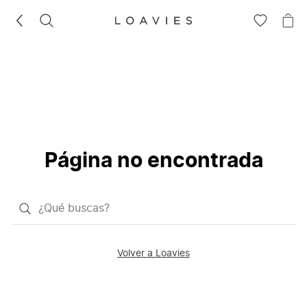
BUSCAR
IR
IR
A
A
LA
LA
LISTA
CE
DE
DESEOS
Página no encontrada
¿Qué
quieres
buscar?
Volver a Loavies