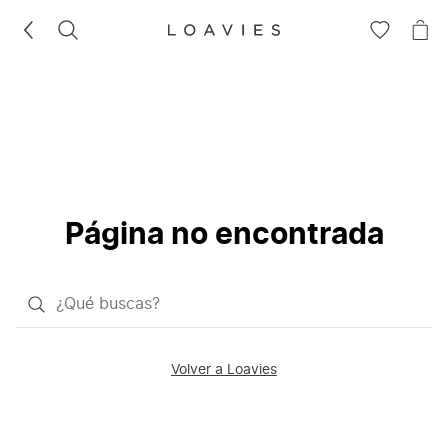
BUSCAR
IR
IR
A
A
LA
LA
LISTA
CE
DE
DESEOS
Página no encontrada
¿Qué
quieres
buscar?
Volver a Loavies