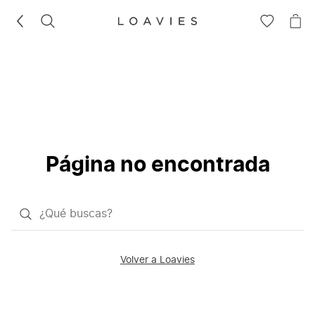
BUSCAR
IR
IR
A
A
LA
LA
LISTA
CE
DE
DESEOS
Página no encontrada
¿Qué
quieres
buscar?
Volver a Loavies