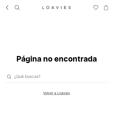
BUSCAR
IR
IR
A
A
LA
LA
LISTA
CE
DE
DESEOS
Página no encontrada
¿Qué
quieres
buscar?
Volver a Loavies