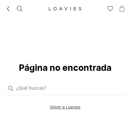
BUSCAR
IR
IR
A
A
LA
LA
LISTA
CE
DE
DESEOS
Página no encontrada
¿Qué
quieres
buscar?
Volver a Loavies