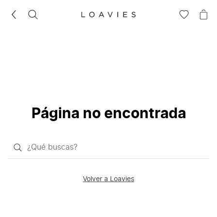
BUSCAR
IR
IR
A
A
LA
LA
LISTA
CE
DE
DESEOS
Página no encontrada
¿Qué
quieres
buscar?
Volver a Loavies