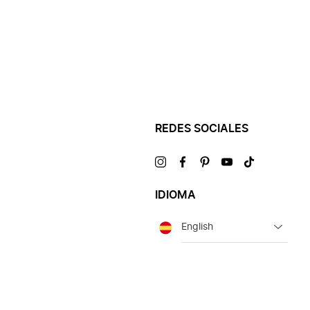
REDES SOCIALES
Visítanos
Visítanos
Visítanos
Visítanos
Visítanos
en
en
en
en
en
IDIOMA
Idioma