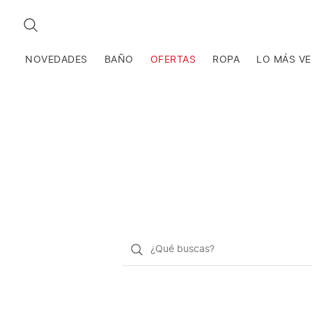
BUSCAR
NOVEDADES
BAÑO
OFERTAS
ROPA
LO MÁS V
¿Qué
quieres
buscar?