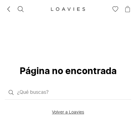
BUSCAR
IR
IR
A
A
LA
LA
LISTA
CE
DE
DESEOS
Página no encontrada
¿Qué
quieres
buscar?
Volver a Loavies