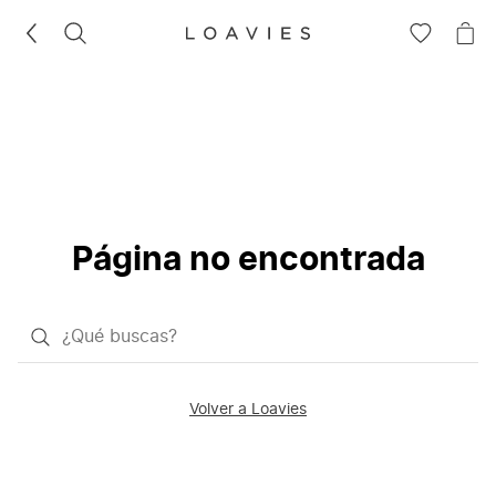
BUSCAR
IR
IR
A
A
LA
LA
LISTA
CE
DE
DESEOS
Página no encontrada
¿Qué
quieres
buscar?
Volver a Loavies