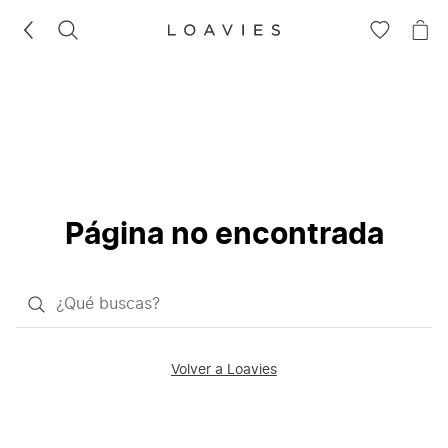
BUSCAR
IR
IR
A
A
LA
LA
LISTA
CE
DE
DESEOS
Página no encontrada
¿Qué
quieres
buscar?
Volver a Loavies