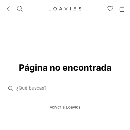
BUSCAR
IR
IR
A
A
LA
LA
LISTA
CE
DE
DESEOS
Página no encontrada
¿Qué
quieres
buscar?
Volver a Loavies