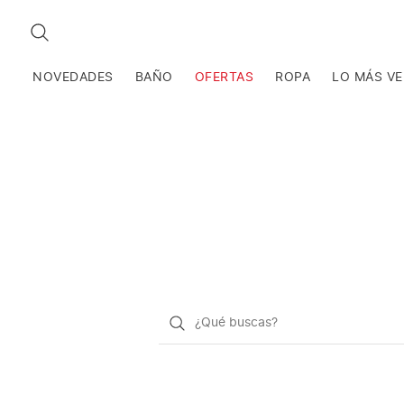
BUSCAR
NOVEDADES
BAÑO
OFERTAS
ROPA
LO MÁS V
¿Qué
quieres
buscar?