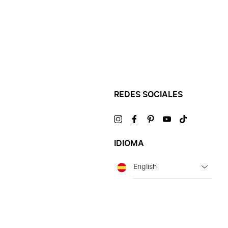
REDES SOCIALES
Visítanos
Visítanos
Visítanos
Visítanos
Visítanos
en
en
en
en
en
IDIOMA
Idioma