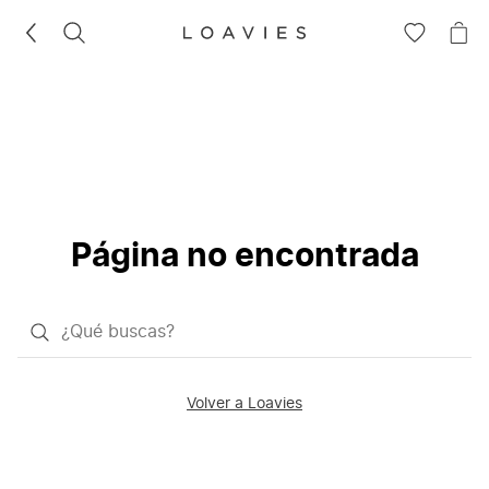
BUSCAR
IR
IR
A
A
LA
LA
LISTA
CE
DE
DESEOS
Página no encontrada
¿Qué
quieres
buscar?
Volver a Loavies