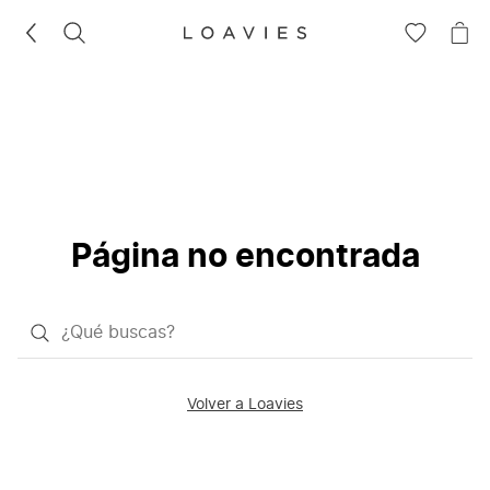
BUSCAR
IR
IR
A
A
LA
LA
LISTA
CE
DE
DESEOS
Página no encontrada
¿Qué
quieres
buscar?
Volver a Loavies