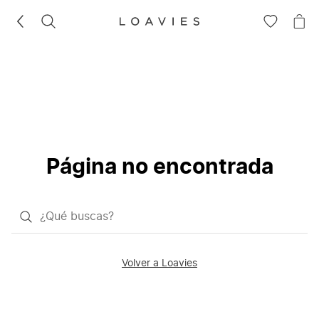
BUSCAR
IR
IR
A
A
LA
LA
LISTA
CE
DE
DESEOS
Página no encontrada
¿Qué
quieres
buscar?
Volver a Loavies