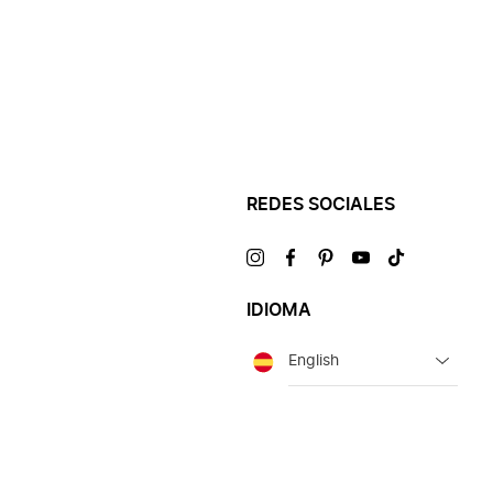
REDES SOCIALES
Visítanos
Visítanos
Visítanos
Visítanos
Visítanos
en
en
en
en
en
IDIOMA
Idioma