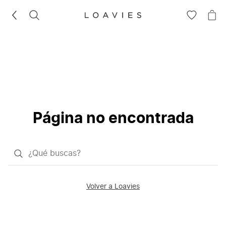
BUSCAR
IR
IR
A
A
LA
LA
LISTA
CE
DE
DESEOS
Página no encontrada
¿Qué
quieres
buscar?
Volver a Loavies