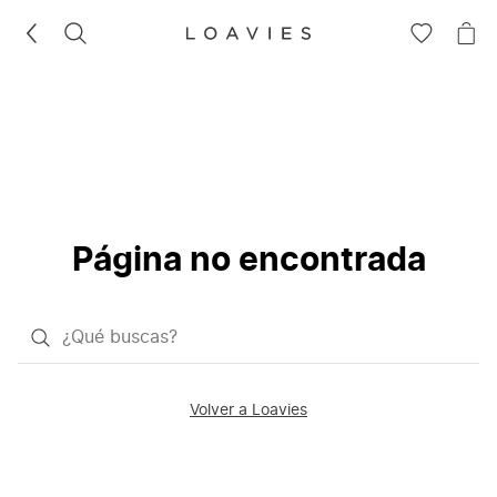
BUSCAR
IR
IR
A
A
LA
LA
LISTA
CE
DE
DESEOS
Página no encontrada
¿Qué
quieres
buscar?
Volver a Loavies