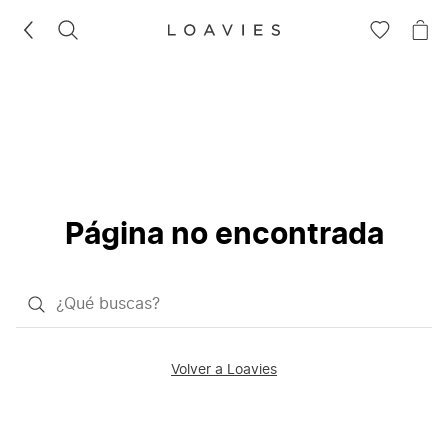
BUSCAR
IR
IR
A
A
LA
LA
LISTA
CE
DE
DESEOS
Página no encontrada
¿Qué
quieres
buscar?
Volver a Loavies