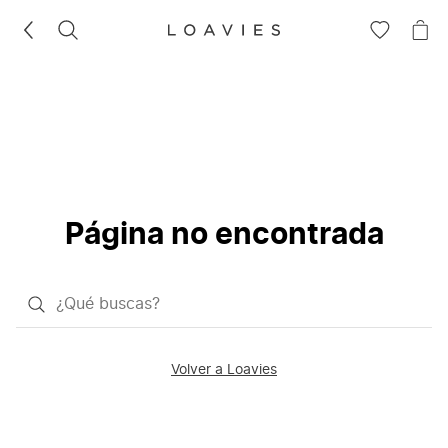
BUSCAR
IR
IR
A
A
LA
LA
LISTA
CE
DE
DESEOS
Página no encontrada
¿Qué
quieres
buscar?
Volver a Loavies