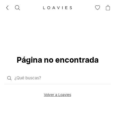
BUSCAR
IR
IR
A
A
LA
LA
LISTA
CE
DE
DESEOS
Página no encontrada
¿Qué
quieres
buscar?
Volver a Loavies