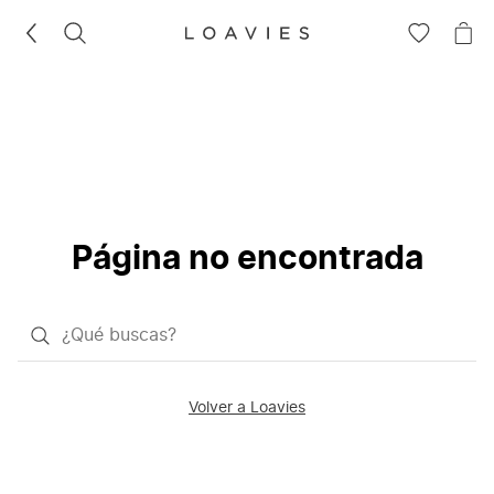
BUSCAR
IR
IR
A
A
LA
LA
LISTA
CE
DE
DESEOS
Página no encontrada
¿Qué
quieres
buscar?
Volver a Loavies