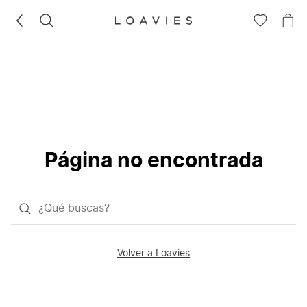
BUSCAR
IR
IR
A
A
LA
LA
LISTA
CE
DE
DESEOS
Página no encontrada
¿Qué
quieres
buscar?
Volver a Loavies