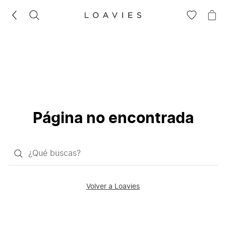
BUSCAR
IR
IR
A
A
LA
LA
LISTA
CE
DE
DESEOS
Página no encontrada
¿Qué
quieres
buscar?
Volver a Loavies