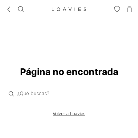
BUSCAR
IR
IR
A
A
LA
LA
LISTA
CE
DE
DESEOS
Página no encontrada
¿Qué
quieres
buscar?
Volver a Loavies