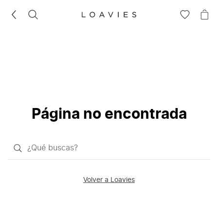
BUSCAR
IR
IR
A
A
LA
LA
LISTA
CE
DE
DESEOS
Página no encontrada
¿Qué
quieres
buscar?
Volver a Loavies