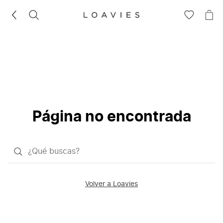
BUSCAR
IR
IR
A
A
LA
LA
LISTA
CE
DE
DESEOS
Página no encontrada
¿Qué
quieres
buscar?
Volver a Loavies