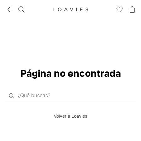
BUSCAR
IR
IR
A
A
LA
LA
LISTA
CE
DE
DESEOS
Página no encontrada
¿Qué
quieres
buscar?
Volver a Loavies